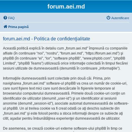
forum.aei.md
FAQ
Autentificare
Prima pagină
forum.aei.md - Politica de confidenţialitate
Această politică explică în detaliu cum „forum.aei.md” împreună cu companiile
afliate (în continuare “noi”, “nostru”, “forum.aei.md”, “https://forum.aei.md”) şi
phpBB (în continuare “ei”, “lor”, “software phpBB”, “www.phpbb.com”, “phpBB
Limited”, “phpBB Teams”) utilizează orice informaţie colectată în timpul fiecărei
sesiuni utilizate de dumneavoastră (denumită în continuare „informaţiile”).
Informaţiile dumneavoastră sunt colectate prin două căi. Prima, prin
navigharea „forum.aei.md” software-ul phpBB va crea un număr de cookie-uri,
care sunt fişiere text mici care sunt descărcate în fişierele temporare al
browserului computerului dumneavoastră. Primele două cookie-uri conţin un
identificator de utilizator (denumit „user-id”) şi un identificator al sesiunii
anonime (denumit „session-id”), asociate automat dumneavoastră de software-
ul phpBB. Un al treilea cookie va fi creat odată ce aţi deschis subiecte din
„forum.aei.md” şi este folosit pentru a stoca informaţii despre ce subiecte aţi
citit, aşadar pentru îmbunătăţirea experienţei dumneavoastră de utilizator.
De asemenea, se crează cookie-uri externe software-ului phpBB în timp ce