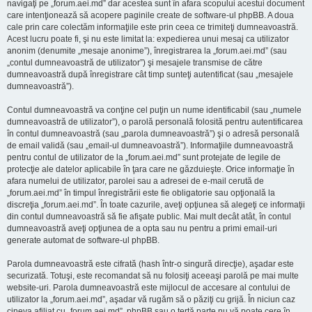
navigaţi pe „forum.aei.md” dar acestea sunt în afara scopului acestui document
care intenţionează să acopere paginile create de software-ul phpBB. A doua
cale prin care colectăm informaţiile este prin ceea ce trimiteţi dumneavoastră.
Acest lucru poate fi, şi nu este limitat la: expedierea unui mesaj ca utilizator
anonim (denumite „mesaje anonime”), înregistrarea la „forum.aei.md” (sau
„contul dumneavoastră de utilizator”) şi mesajele transmise de către
dumneavoastră după înregistrare cât timp sunteţi autentificat (sau „mesajele
dumneavoastră”).
Contul dumneavoastră va conţine cel puţin un nume identificabil (sau „numele
dumneavoastră de utilizator”), o parolă personală folosită pentru autentificarea
în contul dumneavoastră (sau „parola dumneavoastră”) şi o adresă personală
de email validă (sau „email-ul dumneavoastră”). Informaţiile dumneavoastră
pentru contul de utilizator de la „forum.aei.md” sunt protejate de legile de
protecţie ale datelor aplicabile în ţara care ne găzduieşte. Orice informaţie în
afara numelui de utilizator, parolei sau a adresei de e-mail cerută de
„forum.aei.md” în timpul înregistrării este fie obligatorie sau opţională la
discreţia „forum.aei.md”. În toate cazurile, aveţi opţiunea să alegeţi ce informaţii
din contul dumneavoastră să fie afişate public. Mai mult decât atât, în contul
dumneavoastră aveţi opţiunea de a opta sau nu pentru a primi email-uri
generate automat de software-ul phpBB.
Parola dumneavoastră este cifrată (hash într-o singură direcţie), aşadar este
securizată. Totuşi, este recomandat să nu folosiţi aceeaşi parolă pe mai multe
website-uri. Parola dumneavoastră este mijlocul de accesare al contului de
utilizator la „forum.aei.md”, aşadar vă rugăm să o păziţi cu grijă. În niciun caz
cineva afiliat cu „forum.aei.md”, phpBB sau o terţă parte nu vă poate cere în