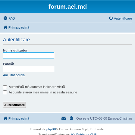
forum.aei.md
FAQ
Autentificare
Prima pagină
Autentificare
Nume utilizator:
Parolă:
Am uitat parola
Autentifică-mă automat la fiecare vizită
Ascunde starea mea online în această sesiune
Prima pagină
Ora este UTC+03:00 Europe/Chisinau
Furnizat de
phpBB
® Forum Software © phpBB Limited
Translation/Traducere:
MX-Publisher CMS