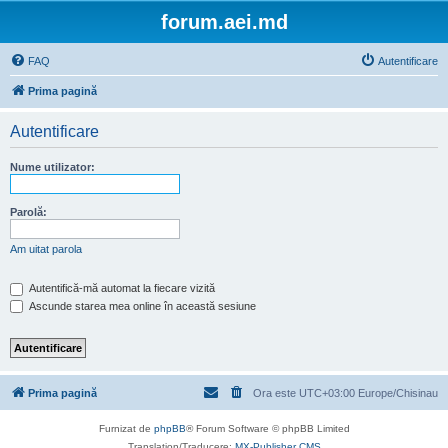
forum.aei.md
FAQ
Autentificare
Prima pagină
Autentificare
Nume utilizator:
Parolă:
Am uitat parola
Autentifică-mă automat la fiecare vizită
Ascunde starea mea online în această sesiune
Prima pagină
Ora este UTC+03:00 Europe/Chisinau
Furnizat de
phpBB
® Forum Software © phpBB Limited
Translation/Traducere:
MX-Publisher CMS