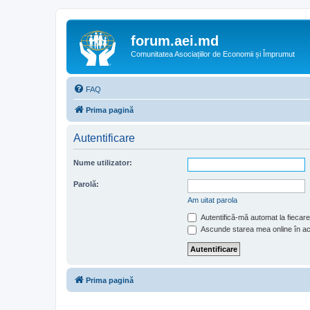
forum.aei.md
Comunitatea Asociațiilor de Economii și Împrumut
FAQ
Prima pagină
Autentificare
Nume utilizator:
Parolă:
Am uitat parola
Autentifică-mă automat la fiecare 
Ascunde starea mea online în a
Prima pagină