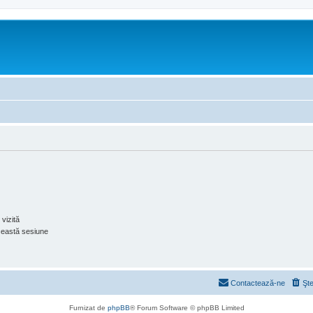
vizită
ceastă sesiune
Contactează-ne
Şte
Furnizat de
phpBB
® Forum Software © phpBB Limited