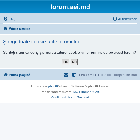
forum.aei.md
FAQ
Autentificare
Prima pagină
Şterge toate cookie-urile forumului
Sunteţi sigur că doriţi ştergerea tuturor cookie-urilor primite de pe acest forum?
Prima pagină
Ora este UTC+03:00 Europe/Chisinau
Furnizat de
phpBB
® Forum Software © phpBB Limited
Translation/Traducere:
MX-Publisher CMS
Confidențialitate
|
Termeni