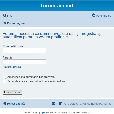
forum.aei.md
FAQ
Autentificare
Prima pagină
Forumul necesită ca dumneavoastră să fiţi înregistrat şi
autentificat pentru a vedea profilurile.
Nume utilizator:
Parolă:
Am uitat parola
Autentifică-mă automat la fiecare vizită
Ascunde starea mea online în această sesiune
Prima pagină
Ora este UTC+03:00 Europe/Chisinau
Furnizat de
phpBB
® Forum Software © phpBB Limited