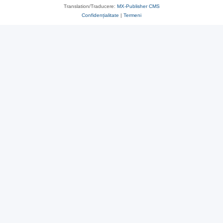
Translation/Traducere:
MX-Publisher CMS
Confidențialitate
|
Termeni