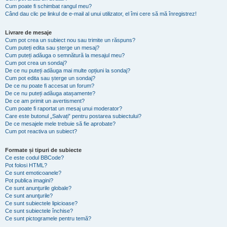
Cum poate fi schimbat rangul meu?
Când dau clic pe linkul de e-mail al unui utilizator, el îmi cere să mă înregistrez!
Livrare de mesaje
Cum pot crea un subiect nou sau trimite un răspuns?
Cum puteți edita sau șterge un mesaj?
Cum puteți adăuga o semnătură la mesajul meu?
Cum pot crea un sondaj?
De ce nu puteți adăuga mai multe opțiuni la sondaj?
Cum pot edita sau șterge un sondaj?
De ce nu poate fi accesat un forum?
De ce nu puteți adăuga atașamente?
De ce am primit un avertisment?
Cum poate fi raportat un mesaj unui moderator?
Care este butonul „Salvați” pentru postarea subiectului?
De ce mesajele mele trebuie să fie aprobate?
Cum pot reactiva un subiect?
Formate și tipuri de subiecte
Ce este codul BBCode?
Pot folosi HTML?
Ce sunt emoticoanele?
Pot publica imagini?
Ce sunt anunţurile globale?
Ce sunt anunţurile?
Ce sunt subiectele lipicioase?
Ce sunt subiectele închise?
Ce sunt pictogramele pentru temă?