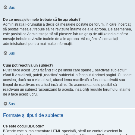
Sus
De ce mesajele mele trebuie să fie aprobate?
Administrația Forumului a decis că mesajele postate pe forum, în care încercați
să postați mesaje, trebuie să fie revizuite înainte de a le aproba. De asemenea,
este posibil ca Administrația să vă plaseze într-un grup de utilizatori ale căror
mesaje trebuie revizuite înainte de a le aproba. Vă rugăm să contactați
administratorul pentru mai multe informații.
Sus
Cum pot reactiva un subiect?
Puteți face acest lucru făcând clic pe linkul care spune „Reactivați subiectul”
când îl vizualizați, puteți „reactiva” subiectul la începutul primei pagini. Cu toate
acestea, dacă nu o vizualizați, atunci tema reactivată a fost dezactivată sau
timpul de reactivare nu a fost încă atins. De asemenea, este posibil să
reactivăm un subiect răspunzând la acesta, însă citiți regulile forumului înainte
de a face acest lucru.
Sus
Formate și tipuri de subiecte
Ce este codul BBCode?
BBcode este o implementare HTML specială, oferă un control excelent în