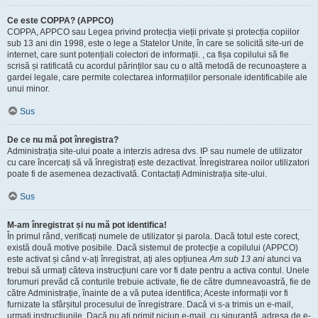
Ce este COPPA? (APPCO)
COPPA, APPCO sau Legea privind protecția vieții private și protecția copiilor
sub 13 ani din 1998, este o lege a Statelor Unite, în care se solicită site-uri de
internet, care sunt potențiali colectori de informații. , ca fișa copilului să fie
scrisă și ratificată cu acordul părinților sau cu o altă metodă de recunoaștere a
gardei legale, care permite colectarea informațiilor personale identificabile ale
unui minor.
Sus
De ce nu mă pot înregistra?
Administrația site-ului poate a interzis adresa dvs. IP sau numele de utilizator
cu care încercați să vă înregistrați este dezactivat. Înregistrarea noilor utilizatori
poate fi de asemenea dezactivată. Contactați Administrația site-ului.
Sus
M-am înregistrat și nu mă pot identifica!
În primul rând, verificați numele de utilizator și parola. Dacă totul este corect,
există două motive posibile. Dacă sistemul de protecție a copilului (APPCO)
este activat și când v-ați înregistrat, ați ales opțiunea
Am sub 13 ani
atunci va
trebui să urmați câteva instrucțiuni care vor fi date pentru a activa contul. Unele
forumuri prevăd că conturile trebuie activate, fie de către dumneavoastră, fie de
către Administrație, înainte de a vă putea identifica; Aceste informații vor fi
furnizate la sfârșitul procesului de înregistrare. Dacă vi s-a trimis un e-mail,
urmați instrucțiunile. Dacă nu ați primit niciun e-mail, cu siguranță, adresa de e-