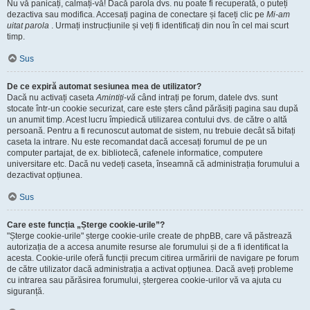
Nu vă panicați, calmați-vă! Dacă parola dvs. nu poate fi recuperată, o puteți
dezactiva sau modifica. Accesați pagina de conectare și faceți clic pe
Mi-am
uitat parola
. Urmați instrucțiunile și veți fi identificați din nou în cel mai scurt
timp.
Sus
De ce expiră automat sesiunea mea de utilizator?
Dacă nu activați caseta
Amintiți-vă
când intrați pe forum, datele dvs. sunt
stocate într-un cookie securizat, care este șters când părăsiți pagina sau după
un anumit timp. Acest lucru împiedică utilizarea contului dvs. de către o altă
persoană. Pentru a fi recunoscut automat de sistem, nu trebuie decât să bifați
caseta la intrare. Nu este recomandat dacă accesați forumul de pe un
computer partajat, de ex. bibliotecă, cafenele informatice, computere
universitare etc. Dacă nu vedeți caseta, înseamnă că administrația forumului a
dezactivat opțiunea.
Sus
Care este funcția „Șterge cookie-urile”?
"Șterge cookie-urile" șterge cookie-urile create de phpBB, care vă păstrează
autorizația de a accesa anumite resurse ale forumului și de a fi identificat la
acesta. Cookie-urile oferă funcții precum citirea urmăririi de navigare pe forum
de către utilizator dacă administrația a activat opțiunea. Dacă aveți probleme
cu intrarea sau părăsirea forumului, ștergerea cookie-urilor vă va ajuta cu
siguranță.