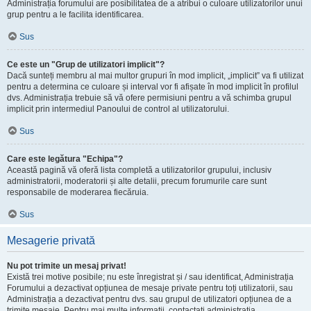
Administrația forumului are posibilitatea de a atribui o culoare utilizatorilor unui
grup pentru a le facilita identificarea.
Sus
Ce este un "Grup de utilizatori implicit"?
Dacă sunteți membru al mai multor grupuri în mod implicit, „implicit” va fi utilizat
pentru a determina ce culoare și interval vor fi afișate în mod implicit în profilul
dvs. Administrația trebuie să vă ofere permisiuni pentru a vă schimba grupul
implicit prin intermediul Panoului de control al utilizatorului.
Sus
Care este legătura "Echipa"?
Această pagină vă oferă lista completă a utilizatorilor grupului, inclusiv
administratorii, moderatorii și alte detalii, precum forumurile care sunt
responsabile de moderarea fiecăruia.
Sus
Mesagerie privată
Nu pot trimite un mesaj privat!
Există trei motive posibile; nu este înregistrat și / sau identificat, Administrația
Forumului a dezactivat opțiunea de mesaje private pentru toți utilizatorii, sau
Administrația a dezactivat pentru dvs. sau grupul de utilizatori opțiunea de a
trimite mesaje. Pentru mai multe informații, contactați administrația.