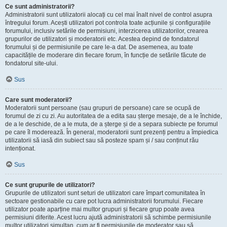
Ce sunt administratorii?
Administratorii sunt utilizatorii alocați cu cel mai înalt nivel de control asupra
întregului forum. Acești utilizatori pot controla toate acțiunile și configurațiile
forumului, inclusiv setările de permisiuni, interzicerea utilizatorilor, crearea
grupurilor de utilizatori și moderatorii etc. Acestea depind de fondatorul
forumului și de permisiunile pe care le-a dat. De asemenea, au toate
capacitățile de moderare din fiecare forum, în funcție de setările făcute de
fondatorul site-ului.
Sus
Care sunt moderatorii?
Moderatorii sunt persoane (sau grupuri de persoane) care se ocupă de
forumul de zi cu zi. Au autoritatea de a edita sau șterge mesaje, de a le închide,
de a le deschide, de a le muta, de a șterge și de a separa subiecte pe forumul
pe care îl moderează. În general, moderatorii sunt prezenți pentru a împiedica
utilizatorii să iasă din subiect sau să posteze spam și / sau conținut rău
intenționat.
Sus
Ce sunt grupurile de utilizatori?
Grupurile de utilizatori sunt seturi de utilizatori care împart comunitatea în
sectoare gestionabile cu care pot lucra administratorii forumului. Fiecare
utilizator poate aparține mai multor grupuri și fiecare grup poate avea
permisiuni diferite. Acest lucru ajută administratorii să schimbe permisiunile
multor utilizatori simultan, cum ar fi permisiunile de moderator sau să