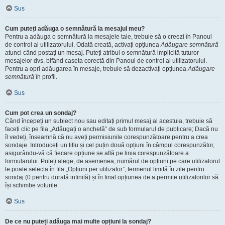
Sus
Cum puteți adăuga o semnătură la mesajul meu?
Pentru a adăuga o semnătură la mesajele tale, trebuie să o creezi în Panoul
de control al utilizatorului. Odată creată, activați opțiunea
Adăugare semnătură
atunci când postați un mesaj. Puteți atribui o semnătură implicită tuturor
mesajelor dvs. bifând caseta corectă din Panoul de control al utilizatorului.
Pentru a opri adăugarea în mesaje, trebuie să dezactivați opțiunea
Adăugare
semnătură
în profil.
Sus
Cum pot crea un sondaj?
Când începeți un subiect nou sau editați primul mesaj al acestuia, trebuie să
faceți clic pe fila „Adăugați o anchetă” de sub formularul de publicare; Dacă nu
îl vedeți, înseamnă că nu aveți permisiunile corespunzătoare pentru a crea
sondaje. Introduceți un titlu și cel puțin două opțiuni în câmpul corespunzător,
asigurându-vă că fiecare opțiune se află pe linia corespunzătoare a
formularului. Puteți alege, de asemenea, numărul de opțiuni pe care utilizatorul
le poate selecta în fila „Opțiuni per utilizator”, termenul limită în zile pentru
sondaj (0 pentru durată infinită) și în final opțiunea de a permite utilizatorilor să
își schimbe voturile.
Sus
De ce nu puteți adăuga mai multe opțiuni la sondaj?