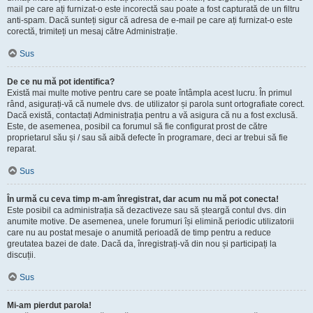
mail pe care ați furnizat-o este incorectă sau poate a fost capturată de un filtru
anti-spam. Dacă sunteți sigur că adresa de e-mail pe care ați furnizat-o este
corectă, trimiteți un mesaj către Administrație.
Sus
De ce nu mă pot identifica?
Există mai multe motive pentru care se poate întâmpla acest lucru. În primul
rând, asigurați-vă că numele dvs. de utilizator și parola sunt ortografiate corect.
Dacă există, contactați Administrația pentru a vă asigura că nu a fost exclusă.
Este, de asemenea, posibil ca forumul să fie configurat prost de către
proprietarul său și / sau să aibă defecte în programare, deci ar trebui să fie
reparat.
Sus
În urmă cu ceva timp m-am înregistrat, dar acum nu mă pot conecta!
Este posibil ca administrația să dezactiveze sau să șteargă contul dvs. din
anumite motive. De asemenea, unele forumuri își elimină periodic utilizatorii
care nu au postat mesaje o anumită perioadă de timp pentru a reduce
greutatea bazei de date. Dacă da, înregistrați-vă din nou și participați la
discuții.
Sus
Mi-am pierdut parola!