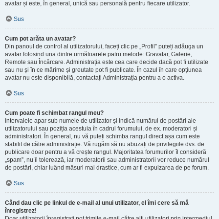
avatar și este, în general, unică sau personală pentru fiecare utilizator.
Sus
Cum pot arăta un avatar?
Din panoul de control al utilizatorului, faceți clic pe „Profil” puteți adăuga un
avatar folosind una dintre următoarele patru metode: Gravatar, Galerie,
Remote sau Încărcare. Administrația este cea care decide dacă pot fi utilizate
sau nu și în ce mărime și greutate pot fi publicate. În cazul în care opțiunea
avatar nu este disponibilă, contactați Administrația pentru a o activa.
Sus
Cum poate fi schimbat rangul meu?
Intervalele apar sub numele de utilizator și indică numărul de postări ale
utilizatorului sau poziția acestuia în cadrul forumului, de ex. moderatori și
administratori. În general, nu vă puteți schimba rangul direct așa cum este
stabilit de către administrație. Vă rugăm să nu abuzați de privilegiile dvs. de
publicare doar pentru a vă crește rangul. Majoritatea forumurilor îl consideră
„spam”, nu îl tolerează, iar moderatorii sau administratorii vor reduce numărul
de postări, chiar luând măsuri mai drastice, cum ar fi expulzarea de pe forum.
Sus
Când dau clic pe linkul de e-mail al unui utilizator, el îmi cere să mă
înregistrez!
Doar utilizatorii înregistrați pot trimite e-mail către alți utilizatori prin intermediul