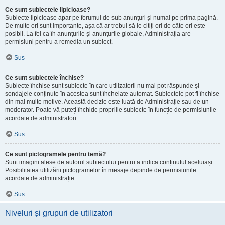
Ce sunt subiectele lipicioase?
Subiecte lipicioase apar pe forumul de sub anunţuri și numai pe prima pagină.
De multe ori sunt importante, așa că ar trebui să le citiți ori de câte ori este
posibil. La fel ca în anunțurile și anunțurile globale, Administrația are
permisiuni pentru a remedia un subiect.
Sus
Ce sunt subiectele închise?
Subiecte închise sunt subiecte în care utilizatorii nu mai pot răspunde și
sondajele conținute în acestea sunt încheiate automat. Subiectele pot fi închise
din mai multe motive. Această decizie este luată de Administrație sau de un
moderator. Poate vă puteți închide propriile subiecte în funcție de permisiunile
acordate de administratori.
Sus
Ce sunt pictogramele pentru temă?
Sunt imagini alese de autorul subiectului pentru a indica conținutul aceluiași.
Posibilitatea utilizării pictogramelor în mesaje depinde de permisiunile
acordate de administrație.
Sus
Niveluri și grupuri de utilizatori