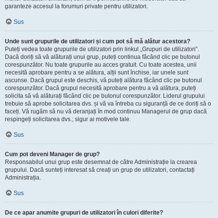
garanteze accesul la forumuri private pentru utilizatori.
Sus
Unde sunt grupurile de utilizatori și cum pot să mă alătur acestora?
Puteți vedea toate grupurile de utilizatori prin linkul „Grupuri de utilizatori”.
Dacă doriți să vă alăturați unui grup, puteți continua făcând clic pe butonul
corespunzător. Nu toate grupurile au acces gratuit. Cu toate acestea, unii
necesită aprobare pentru a se alătura, alții sunt închise, iar unele sunt
ascunse. Dacă grupul este deschis, vă puteți alătura făcând clic pe butonul
corespunzător. Dacă grupul necesită aprobare pentru a vă alătura, puteți
solicita să vă alăturați făcând clic pe butonul corespunzător. Liderul grupului
trebuie să aprobe solicitarea dvs. și vă va întreba cu siguranță de ce doriți să o
faceți. Vă rugăm să nu vă deranjați în mod continuu Managerul de grup dacă
respingeți solicitarea dvs.; sigur ai motivele tale.
Sus
Cum pot deveni Manager de grup?
Responsabilul unui grup este desemnat de către Administrație la crearea
grupului. Dacă sunteți interesat să creați un grup de utilizatori, contactați
Administrația.
Sus
De ce apar anumite grupuri de utilizatori în culori diferite?