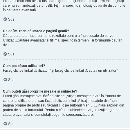
Probabil căutarea dvs. a fost foarte generală și include mulți termeni obișnuiți
care nu sunt indexați de phpBB. Fiți mai specific și folosiți opțiunile disponibile
în căutarea avansată.
Sus
De ce îmi reda căutarea o pagină goală?
Căutarea a returnat prea multe rezultate pentru a fi procesate de server.
Utilizați „Căutare avansată” și fiți mai specific în termenii și forumurile căutării
dvs.
Sus
Cum pot căuta utilizatori?
Faceți clic pe linkul „Utilizatori” și faceți clic pe linkul „Căutați un utilizator”.
Sus
Cum puteți găsi propriile mesaje și subiecte?
Puteți găsi mesajele dvs. făcând clic pe „Afișați mesajele dvs.” în Panoul de
control al utilizatorului sau făcând clic pe linkul „Afișați mesajele dvs.” prin
pagina proprie de profil sau făcând clic pe butonul Meniul „Linkuri rapide” din
partea de sus a forumului. Pentru a căuta subiectele dvs., utilizați pagina de
căutare avansată și completați opțiunile corespunzătoare.
Sus