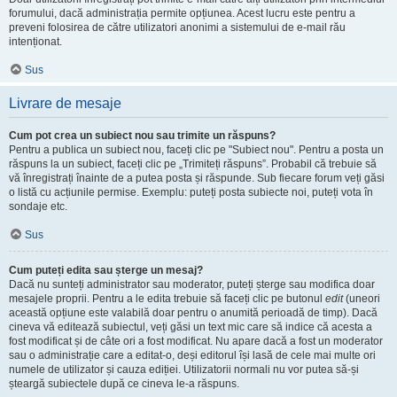
forumului, dacă administrația permite opțiunea. Acest lucru este pentru a
preveni folosirea de către utilizatori anonimi a sistemului de e-mail rău
intenționat.
Sus
Livrare de mesaje
Cum pot crea un subiect nou sau trimite un răspuns?
Pentru a publica un subiect nou, faceți clic pe "Subiect nou". Pentru a posta un
răspuns la un subiect, faceți clic pe „Trimiteți răspuns”. Probabil că trebuie să
vă înregistrați înainte de a putea posta și răspunde. Sub fiecare forum veți găsi
o listă cu acțiunile permise. Exemplu: puteți posta subiecte noi, puteți vota în
sondaje etc.
Sus
Cum puteți edita sau șterge un mesaj?
Dacă nu sunteți administrator sau moderator, puteți șterge sau modifica doar
mesajele proprii. Pentru a le edita trebuie să faceți clic pe butonul
edit
(uneori
această opțiune este valabilă doar pentru o anumită perioadă de timp). Dacă
cineva vă editează subiectul, veți găsi un text mic care să indice că acesta a
fost modificat și de câte ori a fost modificat. Nu apare dacă a fost un moderator
sau o administrație care a editat-o, deși editorul își lasă de cele mai multe ori
numele de utilizator și cauza ediției. Utilizatorii normali nu vor putea să-și
șteargă subiectele după ce cineva le-a răspuns.