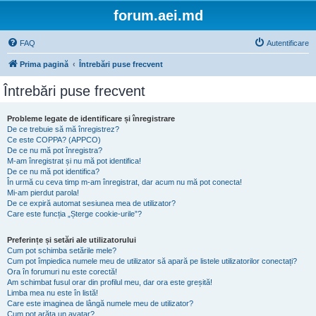
forum.aei.md
FAQ
Autentificare
Prima pagină
Întrebări puse frecvent
Întrebări puse frecvent
Probleme legate de identificare și înregistrare
De ce trebuie să mă înregistrez?
Ce este COPPA? (APPCO)
De ce nu mă pot înregistra?
M-am înregistrat și nu mă pot identifica!
De ce nu mă pot identifica?
În urmă cu ceva timp m-am înregistrat, dar acum nu mă pot conecta!
Mi-am pierdut parola!
De ce expiră automat sesiunea mea de utilizator?
Care este funcția „Șterge cookie-urile”?
Preferințe și setări ale utilizatorului
Cum pot schimba setările mele?
Cum pot împiedica numele meu de utilizator să apară pe listele utilizatorilor conectați?
Ora în forumuri nu este corectă!
Am schimbat fusul orar din profilul meu, dar ora este greșită!
Limba mea nu este în listă!
Care este imaginea de lângă numele meu de utilizator?
Cum pot arăta un avatar?