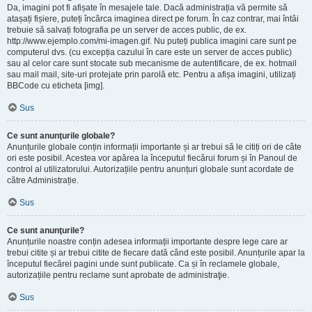
Da, imagini pot fi afișate în mesajele tale. Dacă administrația vă permite să
atașați fișiere, puteți încărca imaginea direct pe forum. În caz contrar, mai întâi
trebuie să salvați fotografia pe un server de acces public, de ex.
http://www.ejemplo.com/mi-imagen.gif. Nu puteți publica imagini care sunt pe
computerul dvs. (cu excepția cazului în care este un server de acces public)
sau al celor care sunt stocate sub mecanisme de autentificare, de ex. hotmail
sau mail mail, site-uri protejate prin parolă etc. Pentru a afișa imagini, utilizați
BBCode cu eticheta [img].
Sus
Ce sunt anunţurile globale?
Anunțurile globale conțin informații importante și ar trebui să le citiți ori de câte
ori este posibil. Acestea vor apărea la începutul fiecărui forum și în Panoul de
control al utilizatorului. Autorizațiile pentru anunțuri globale sunt acordate de
către Administrație.
Sus
Ce sunt anunţurile?
Anunțurile noastre conțin adesea informații importante despre lege care ar
trebui citite și ar trebui citite de fiecare dată când este posibil. Anunțurile apar la
începutul fiecărei pagini unde sunt publicate. Ca și în reclamele globale,
autorizațiile pentru reclame sunt aprobate de administraţie.
Sus