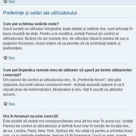
Sus
Preferințe și setări ale utilizatorului
Cum pot schimba setările mele?
Dacă sunteți un utilizator înregistrat, toate datele și setările dvs. sunt arhivate în
baza noastră de date. Pentru a le modifica, vizitați Panoul de control al
utilizatorului; făcând clic pe numele dvs. de utilizator situat în partea de sus a
paginilor forumului. Acest sistem vă va permite să vă schimbați datele și
preferințele.
Sus
Cum pot împiedica numele meu de utilizator să apară pe listele utilizatorilor
conectați?
Din panoul de control al utilizatorului dvs., în „Preferințe forum”, veți găsi
opțiunea
Ascunde starea conexiunii mele
. Activați această opțiune și va fi
văzută doar de Administratori, Moderatori și dvs. Veți fi socotit ca utilizator
ascuns.
Sus
Ora în forumuri nu este corectă!
Este posibil să vedeți ora corespunzătoare unui alt fus orar. În acest caz, vizitați
Panoul de control al utilizatorului și definiți fusul orar în funcție de locația dvs.,
de ex. Londra, Paris, New York, Sydney etc. Nu uitați că pentru a schimba fusul
orar, ca și celelalte preferințe, trebuie să fiți înregistrat. Dacă nu este, acesta