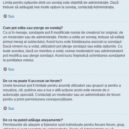
Limita pentru opțiunile dintr-un sondaj este stabilită de administrație. Dacă
trebuie să adăugați mai multe opțiuni la sondaj, contactați Administrația.
Sus
Cum pot edita sau șterge un sondaj?
Ca și în mesaje, sondajele pot fi modificate numai de creatorul lor original, de
un moderator sau de administrație. Pentru a edita un sondaj, trebuie să editați
primul mesaj al subiectului; Acest lucru este întotdeauna asociat cu sondajul.
Dacă nimeni nu a votat, utilizatorii pot șterge sondajul sau edita opțiunile. Cu
toate acestea, dacă un membru a votat, numai moderatorii sau administratorii
pot modifica sau șterge sondajul. Acest lucru împiedică schimbarea sondajelor
la jumătatea votului.
Sus
De ce nu poate fi accesat un forum?
Unele forumuri pot fi limitate pentru anumiți utilizatori sau grupuri și pentru a
vizualiza, citi, publica sau a lua o altă acțiune acolo este nevoie de o
autorizație specială. Contactați un moderator sau un administrator de forum
pentru a primi permisiunea corespunzătoare.
Sus
De ce nu puteți adăuga atașamente?
Permisiunile de atașare a fișierelor sunt individuale pentru fiecare forum, grup,