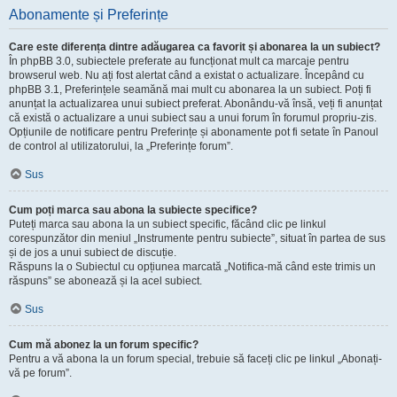
Abonamente și Preferințe
Care este diferența dintre adăugarea ca favorit și abonarea la un subiect?
În phpBB 3.0, subiectele preferate au funcționat mult ca marcaje pentru
browserul web. Nu ați fost alertat când a existat o actualizare. Începând cu
phpBB 3.1, Preferințele seamănă mai mult cu abonarea la un subiect. Poți fi
anunțat la actualizarea unui subiect preferat. Abonându-vă însă, veți fi anunțat
că există o actualizare a unui subiect sau a unui forum în forumul propriu-zis.
Opțiunile de notificare pentru Preferințe și abonamente pot fi setate în Panoul
de control al utilizatorului, la „Preferințe forum”.
Sus
Cum poți marca sau abona la subiecte specifice?
Puteți marca sau abona la un subiect specific, făcând clic pe linkul
corespunzător din meniul „Instrumente pentru subiecte”, situat în partea de sus
și de jos a unui subiect de discuție.
Răspuns la o Subiectul cu opțiunea marcată „Notifica-mă când este trimis un
răspuns” se abonează și la acel subiect.
Sus
Cum mă abonez la un forum specific?
Pentru a vă abona la un forum special, trebuie să faceți clic pe linkul „Abonați-
vă pe forum”.