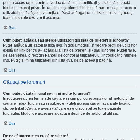
pentru acces rapid pentru a vedea dacă sunt identificați și astfel să le poată
trimite un mesaj privat. În funcție de șablonul folosit de forum, mesajele acestor
utilizatori pot fi afișate evidențiate. Dacă adăugați un utilizator la lista ignorați,
toate mesajele dvs. vor fi ascunse.
Sus
Cum puteți adăuga sau șterge utilizatori din lista de prieteni și ignorați?
Puteți adăuga utilizatori la lista dvs. în două moduri. În fiecare profil de utilizator
există un link pentru a-l adăuga la lista de prieteni și / sau ignorate. Puteți face,
de asemenea, direct din Panoul de control al utilizatorului, introducând numele
dvs. Puteți elimina utilizatorii din lista dvs. de pe aceeași pagină.
Sus
Căutați pe forumuri
Cum puteți căuta în unul sau mai multe forumuri?
Introducerea unui termen de căutare în câmpul corespunzător al motorului de
căutare index, forum sau în subiecte. Puteți accesa căutări avansate făcând
clic pe linkul „Căutare avansată” care este disponibil pe toate paginile
forumului. Modul de accesare a căutării depinde de șablonul utilizat.
Sus
De ce căutarea mea nu dă rezultate?