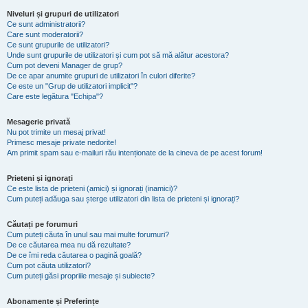
Niveluri și grupuri de utilizatori
Ce sunt administratorii?
Care sunt moderatorii?
Ce sunt grupurile de utilizatori?
Unde sunt grupurile de utilizatori și cum pot să mă alătur acestora?
Cum pot deveni Manager de grup?
De ce apar anumite grupuri de utilizatori în culori diferite?
Ce este un "Grup de utilizatori implicit"?
Care este legătura "Echipa"?
Mesagerie privată
Nu pot trimite un mesaj privat!
Primesc mesaje private nedorite!
Am primit spam sau e-mailuri rău intenționate de la cineva de pe acest forum!
Prieteni și ignorați
Ce este lista de prieteni (amici) și ignorați (inamici)?
Cum puteți adăuga sau șterge utilizatori din lista de prieteni și ignorați?
Căutați pe forumuri
Cum puteți căuta în unul sau mai multe forumuri?
De ce căutarea mea nu dă rezultate?
De ce îmi reda căutarea o pagină goală?
Cum pot căuta utilizatori?
Cum puteți găsi propriile mesaje și subiecte?
Abonamente și Preferințe