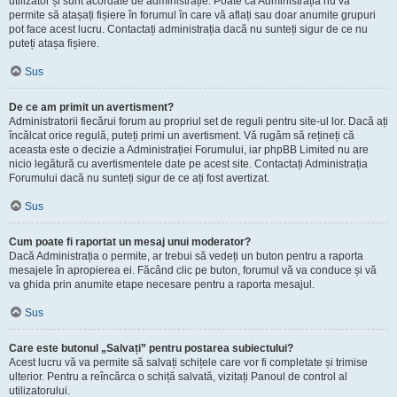
utilizator și sunt acordate de administrație. Poate că Administrația nu vă
permite să atașați fișiere în forumul în care vă aflați sau doar anumite grupuri
pot face acest lucru. Contactați administrația dacă nu sunteți sigur de ce nu
puteți atașa fișiere.
Sus
De ce am primit un avertisment?
Administratorii fiecărui forum au propriul set de reguli pentru site-ul lor. Dacă ați
încălcat orice regulă, puteți primi un avertisment. Vă rugăm să rețineți că
aceasta este o decizie a Administrației Forumului, iar phpBB Limited nu are
nicio legătură cu avertismentele date pe acest site. Contactați Administrația
Forumului dacă nu sunteți sigur de ce ați fost avertizat.
Sus
Cum poate fi raportat un mesaj unui moderator?
Dacă Administrația o permite, ar trebui să vedeți un buton pentru a raporta
mesajele în apropierea ei. Făcând clic pe buton, forumul vă va conduce și vă
va ghida prin anumite etape necesare pentru a raporta mesajul.
Sus
Care este butonul „Salvați” pentru postarea subiectului?
Acest lucru vă va permite să salvați schițele care vor fi completate și trimise
ulterior. Pentru a reîncărca o schiță salvată, vizitați Panoul de control al
utilizatorului.