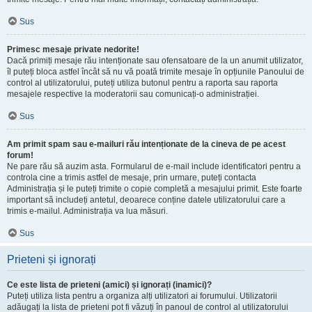
Sus
Primesc mesaje private nedorite!
Dacă primiți mesaje rău intenționate sau ofensatoare de la un anumit utilizator,
îl puteți bloca astfel încât să nu vă poată trimite mesaje în opțiunile Panoului de
control al utilizatorului, puteți utiliza butonul pentru a raporta sau raporta
mesajele respective la moderatorii sau comunicați-o administrației.
Sus
Am primit spam sau e-mailuri rău intenționate de la cineva de pe acest
forum!
Ne pare rău să auzim asta. Formularul de e-mail include identificatori pentru a
controla cine a trimis astfel de mesaje, prin urmare, puteți contacta
Administrația și le puteți trimite o copie completă a mesajului primit. Este foarte
important să includeți antetul, deoarece conține datele utilizatorului care a
trimis e-mailul. Administrația va lua măsuri.
Sus
Prieteni și ignorați
Ce este lista de prieteni (amici) și ignorați (inamici)?
Puteți utiliza lista pentru a organiza alți utilizatori ai forumului. Utilizatorii
adăugați la lista de prieteni pot fi văzuți în panoul de control al utilizatorului