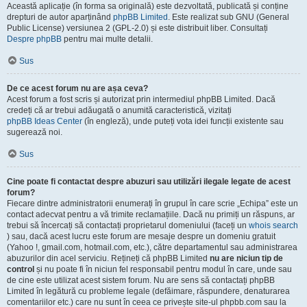
Această aplicație (în forma sa originală) este dezvoltată, publicată și conține
drepturi de autor aparținând
phpBB Limited
. Este realizat sub GNU (General
Public License) versiunea 2 (GPL-2.0) și este distribuit liber. Consultați
Despre phpBB
pentru mai multe detalii.
Sus
De ce acest forum nu are așa ceva?
Acest forum a fost scris și autorizat prin intermediul phpBB Limited. Dacă
credeți că ar trebui adăugată o anumită caracteristică, vizitați
phpBB Ideas Center
(în engleză), unde puteți vota idei funcții existente sau
sugerează noi.
Sus
Cine poate fi contactat despre abuzuri sau utilizări ilegale legate de acest
forum?
Fiecare dintre administratorii enumerați în grupul în care scrie „Echipa” este un
contact adecvat pentru a vă trimite reclamațiile. Dacă nu primiți un răspuns, ar
trebui să încercați să contactați proprietarul domeniului (faceți un
whois search
) sau, dacă acest lucru este forum are mesaje despre un domeniu gratuit
(Yahoo !, gmail.com, hotmail.com, etc.), către departamentul sau administrarea
abuzurilor din acel serviciu. Rețineți că phpBB Limited
nu are niciun tip de
control
și nu poate fi în niciun fel responsabil pentru modul în care, unde sau
de cine este utilizat acest sistem forum. Nu are sens să contactați phpBB
Limited în legătură cu probleme legale (defăimare, răspundere, denaturarea
comentariilor etc.) care nu sunt în ceea ce privește site-ul phpbb.com sau la