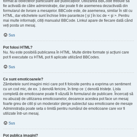
format al obiectelor particulare ale publicațiilor. Utilizarea BBCode trebuie să
fie activată de către administrație, dar poate fi de asemenea dezactivată din
formularul de livrare a mesajelor. BBCode este, de asemenea, similar în stil cu
HTML, dar etichetele sunt închise între paranteze [ și ] în loc de < şi >. Pentru
mai multe informații, citiți manualul BBCode. Linkul apare de fiecare dată când
veți posta un mesaj.
Sus
Pot folosi HTML?
Nu. Nu este posibilă publicarea în HTML. Multe dintre formate și acțiuni care
pot fi executate cu HTML pot fi aplicate utilizând BBCodes.
Sus
Ce sunt emoticoanele?
Zâmbetele sunt imagini mici care pot fi folosite pentru a exprima un sentiment
cu un cod mic, de ex. :) denotă fericire, în timp ce :( denotă tristețe. Lista
completă de emoticoane poate fi văzută în formularul de publicare. Încercați să
nu abuzați de utilizarea emoticoanelor, deoarece acestea pot face un mesaj
foarte greu de citit și un moderator șterge subiectul sau emoticoane de mesaje
Administrația poate seta o limită pentru numărul de emoticoane care vor fi
utilizate într-un mesaj.
Sus
Pot publica imagini?