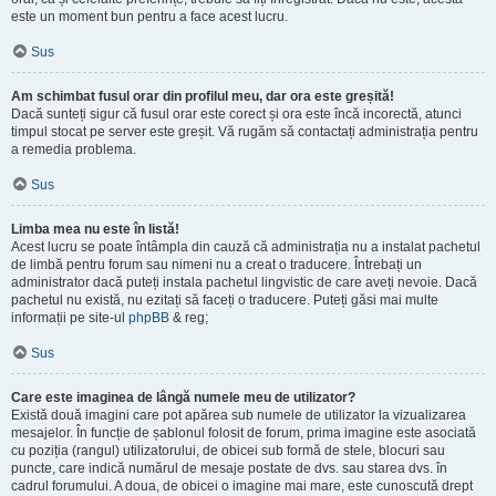
este un moment bun pentru a face acest lucru.
Sus
Am schimbat fusul orar din profilul meu, dar ora este greșită!
Dacă sunteți sigur că fusul orar este corect și ora este încă incorectă, atunci
timpul stocat pe server este greșit. Vă rugăm să contactați administrația pentru
a remedia problema.
Sus
Limba mea nu este în listă!
Acest lucru se poate întâmpla din cauză că administrația nu a instalat pachetul
de limbă pentru forum sau nimeni nu a creat o traducere. Întrebați un
administrator dacă puteți instala pachetul lingvistic de care aveți nevoie. Dacă
pachetul nu există, nu ezitați să faceți o traducere. Puteți găsi mai multe
informații pe site-ul
phpBB
& reg;
Sus
Care este imaginea de lângă numele meu de utilizator?
Există două imagini care pot apărea sub numele de utilizator la vizualizarea
mesajelor. În funcție de șablonul folosit de forum, prima imagine este asociată
cu poziția (rangul) utilizatorului, de obicei sub formă de stele, blocuri sau
puncte, care indică numărul de mesaje postate de dvs. sau starea dvs. în
cadrul forumului. A doua, de obicei o imagine mai mare, este cunoscută drept