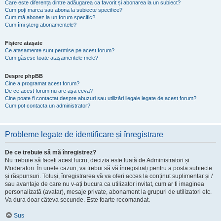
Care este diferența dintre adăugarea ca favorit și abonarea la un subiect?
Cum poți marca sau abona la subiecte specifice?
Cum mă abonez la un forum specific?
Cum îmi șterg abonamentele?
Fișiere atașate
Ce atașamente sunt permise pe acest forum?
Cum găsesc toate atașamentele mele?
Despre phpBB
Cine a programat acest forum?
De ce acest forum nu are așa ceva?
Cine poate fi contactat despre abuzuri sau utilizări ilegale legate de acest forum?
Cum pot contacta un administrator?
Probleme legate de identificare și înregistrare
De ce trebuie să mă înregistrez?
Nu trebuie să faceți acest lucru, decizia este luată de Administratori și
Moderatori. În unele cazuri, va trebui să vă înregistrați pentru a posta subiecte
și răspunsuri. Totuși, înregistrarea vă va oferi acces la conținut suplimentar și /
sau avantaje de care nu v-ați bucura ca utilizator invitat, cum ar fi imaginea
personalizată (avatar), mesaje private, abonament la grupuri de utilizatori etc.
Va dura doar câteva secunde. Este foarte recomandat.
Sus